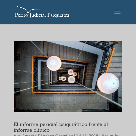
El informe pericial psiquiátrico frente al
informe clínico
por
|
|
Articulos
Antonio Sánchez González
Jul 13, 2016