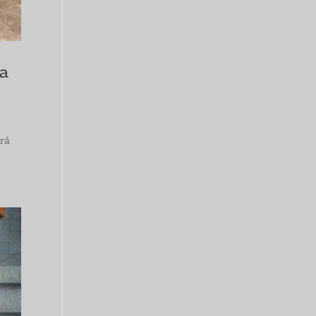
ia
erá