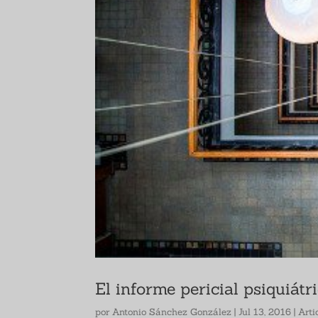
El informe pericial psiquiátri
por
Antonio Sánchez González
|
Jul 13, 2016
|
Arti