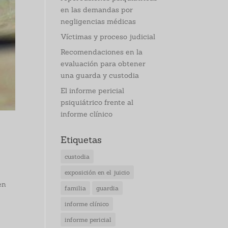
en las demandas por
negligencias médicas
Víctimas y proceso judicial
Recomendaciones en la
evaluación para obtener
una guarda y custodia
El informe pericial
psiquiátrico frente al
informe clínico
Etiquetas
custodia
exposición en el juicio
en
familia
guardia
informe clínico
informe pericial