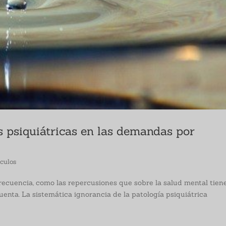
s psiquiátricas en las demandas por
iculos
 frecuencia, como las repercusiones que sobre la salud mental tien
enta. La sistemática ignorancia de la patología psiquiátrica