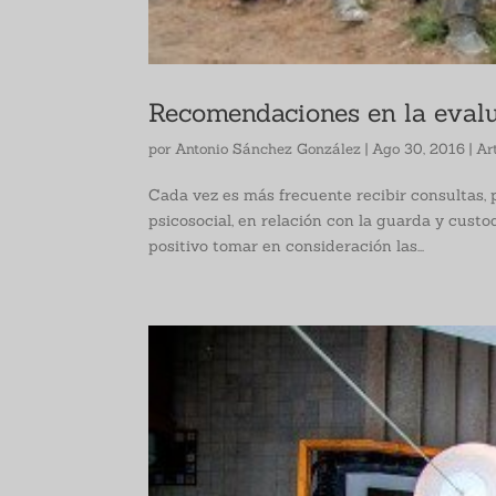
Recomendaciones en la evalu
por
Antonio Sánchez González
|
Ago 30, 2016
|
Ar
Cada vez es más frecuente recibir consultas,
psicosocial, en relación con la guarda y custod
positivo tomar en consideración las...