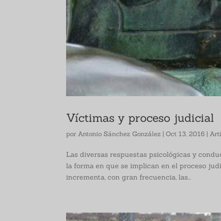
Víctimas y proceso judicial
por
Antonio Sánchez González
|
Oct 13, 2016
|
Art
Las diversas respuestas psicológicas y condu
la forma en que se implican en el proceso judi
incrementa, con gran frecuencia, las...